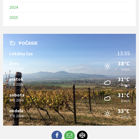
2024
2025
POČASIE
13:35
Lokálny čas
38°C
Dnes
6. 8. 2026
1 m/s
31°C
piatok
7. 8. 2026
8 m/s
31°C
sobota
8. 8. 2026
6 m/s
33°C
nedeľa
9. 8. 2026
2 m/s