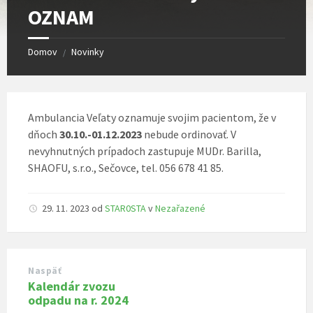
OZNAM
Domov
Novinky
/
Ambulancia Veľaty oznamuje svojim pacientom, že v
dňoch
30.10.-01.12.2023
nebude ordinovať. V
nevyhnutných prípadoch zastupuje MUDr. Barilla,
SHAOFU, s.r.o., Sečovce, tel. 056 678 41 85.
29. 11. 2023
od
STAR0STA
v
Nezařazené
Naspäť
Kalendár zvozu
odpadu na r. 2024