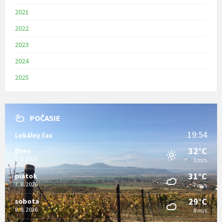
2021
2022
2023
2024
2025
POČASIE
19:54
Lokálny čas
32°C
Dnes
6. 8. 2026
1 m/s
31°C
piatok
7. 8. 2026
7 m/s
29°C
sobota
8. 8. 2026
8 m/s