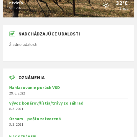
32°C
nedeľa
9. 8. 2026
1 m/s
NADCHÁDZAJÚCE UDALOSTI
Žiadne udalosti
OZNÁMENIA
Nahlasovanie porúch VSD
29. 6. 2022
Vývoz konárov/lístia/trávy zo záhrad
8. 3. 2021
Oznam – pošta zatvorená
3. 3. 2021
VIAC OZNÁMENÍ