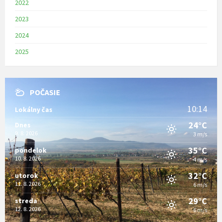
2022
2023
2024
2025
POČASIE
10:14
Lokálny čas
24°C
Dnes
9. 8. 2026
3 m/s
35°C
pondelok
10. 8. 2026
4 m/s
32°C
utorok
11. 8. 2026
6 m/s
29°C
streda
12. 8. 2026
6 m/s