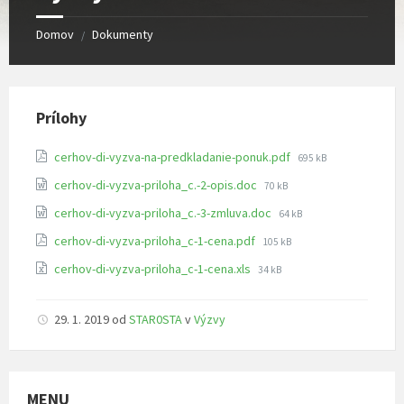
Domov
Dokumenty
/
Prílohy
Veľkosť
cerhov-di-vyzva-na-predkladanie-ponuk.pdf
695 kB
súboru:
Veľkosť
cerhov-di-vyzva-priloha_c.-2-opis.doc
70 kB
súboru:
Veľkosť
cerhov-di-vyzva-priloha_c.-3-zmluva.doc
64 kB
súboru:
Veľkosť
cerhov-di-vyzva-priloha_c-1-cena.pdf
105 kB
súboru:
Veľkosť
cerhov-di-vyzva-priloha_c-1-cena.xls
34 kB
súboru:
29. 1. 2019
od
STAR0STA
v
Výzvy
MENU