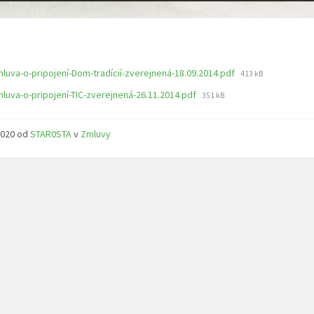
Veľkosť
luva-o-pripojení-Dom-tradícií-zverejnená-18.09.2014.pdf
413 kB
súboru:
Veľkosť
luva-o-pripojení-TIC-zverejnená-26.11.2014.pdf
351 kB
súboru:
 2020
od
STAR0STA
v
Zmluvy