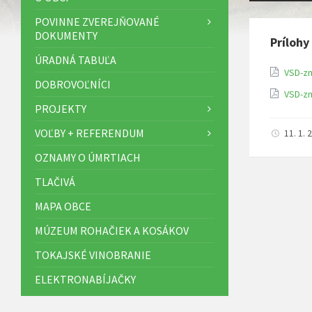
POVINNE ZVEREJŇOVANÉ
DOKUMENTY
Prílohy
ÚRADNÁ TABUĽA
VSD-zm
DOBROVOĽNÍCI
VSD-zm
PROJEKTY
VOĽBY + REFERENDUM
11. 1.
OZNAMY O ÚMRTIACH
TLAČIVÁ
MAPA OBCE
MÚZEUM ROHAČIEK A KOSÁKOV
TOKAJSKÉ VINOBRANIE
ELEKTRONABÍJAČKY