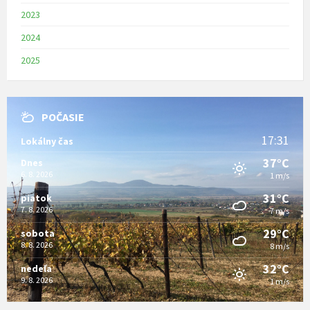
2023
2024
2025
POČASIE
17:31
Lokálny čas
37°C
Dnes
6. 8. 2026
1 m/s
31°C
piatok
7. 8. 2026
7 m/s
29°C
sobota
8. 8. 2026
8 m/s
32°C
nedeľa
9. 8. 2026
1 m/s