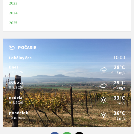
2023
2024
2025
POČASIE
10:00
Lokálny čas
28°C
Dnes
7. 8. 2026
5 m/s
29°C
sobota
8. 8. 2026
7 m/s
33°C
nedeľa
9. 8. 2026
0 m/s
36°C
pondelok
10. 8. 2026
3 m/s