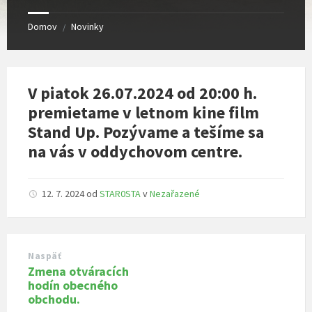
Domov
Novinky
/
V piatok 26.07.2024 od 20:00 h.
premietame v letnom kine film
Stand Up. Pozývame a tešíme sa
na vás v oddychovom centre.
12. 7. 2024
od
STAR0STA
v
Nezařazené
Naspäť
Zmena otváracích
hodín obecného
obchodu.