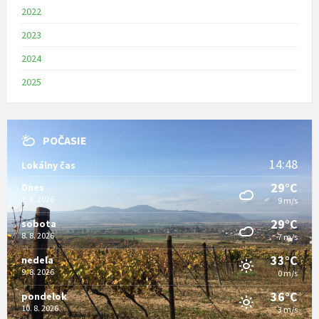
2022
2023
2024
2025
POČASIE
14:48
Lokálny čas
29°C
Dnes
7. 8. 2026
9 m/s
29°C
sobota
8. 8. 2026
7 m/s
33°C
nedeľa
9. 8. 2026
0 m/s
36°C
pondelok
10. 8. 2026
3 m/s