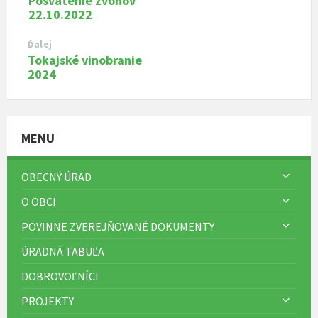
Posvätenie zvonov
22.10.2022
Ďalej
Tokajské vinobranie
2024
MENU
OBECNÝ ÚRAD
O OBCI
POVINNE ZVEREJŇOVANÉ DOKUMENTY
ÚRADNÁ TABUĽA
DOBROVOĽNÍCI
PROJEKTY