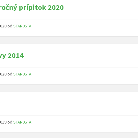
očný prípitok 2020
 2020
od
STAR0STA
vy 2014
 2020
od
STAR0STA
y
 2019
od
STAR0STA