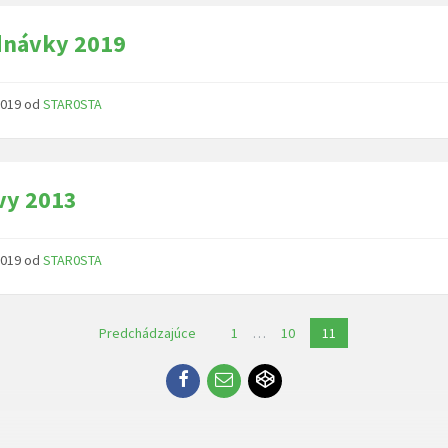
dnávky 2019
 2019
od
STAR0STA
vy 2013
 2019
od
STAR0STA
anie
Predchádzajúce
1
…
10
11
ov