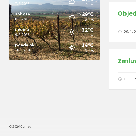
7. 8. 2026
7 m/s
Obje
29°C
sobota
8. 8. 2026
8 m/s
32°C
nedeľa
29. 1.
9. 8. 2026
1 m/s
36°C
pondelok
10. 8. 2026
3 m/s
Zmlu
11. 1.
Stránkov
príspevk
© 2026 Čerhov