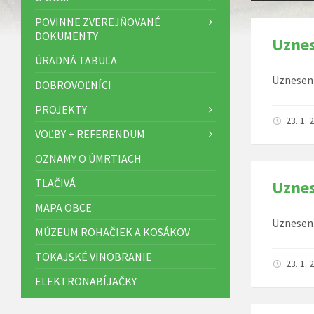
POVINNE ZVEREJŇOVANÉ
DOKUMENTY
Uznes
ÚRADNÁ TABUĽA
Uzneseni
DOBROVOĽNÍCI
PROJEKTY
23. 1.
VOĽBY + REFERENDUM
OZNAMY O ÚMRTIACH
TLAČIVÁ
Uznes
MAPA OBCE
Uzneseni
MÚZEUM ROHAČIEK A KOSÁKOV
TOKAJSKÉ VINOBRANIE
23. 1.
ELEKTRONABÍJAČKY